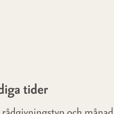
diga tider
, rådgivningstyp och månad