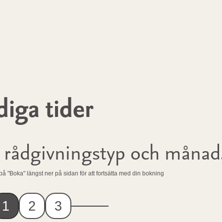
diga tider
, rådgivningstyp och månad
 på "Boka" längst ner på sidan för att fortsätta med din bokning
1
2
3