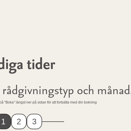
diga tider
, rådgivningstyp och månad
 på "Boka" längst ner på sidan för att fortsätta med din bokning
1
2
3